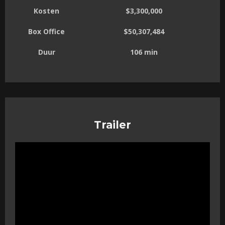
Kosten
$3,300,000
Box Office
$50,307,484
Duur
106 min
Trailer