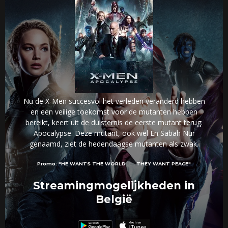
Nu de X-Men succesvol het verleden veranderd hebben
en een veilige toekomst voor de mutanten hebben
bereikt, keert uit de duisternis de eerste mutant terug:
Apocalypse. Deze mutant, ook wel En Sabah Nur
genaamd, ziet de hedendaagse mutanten als zwak.
Promo:
"HE WANTS THE WORLD . . . THEY WANT PEACE"
Streamingmogelijkheden in
België