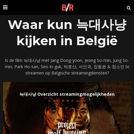
Waar kun 늑대사냥
kijken in België
Is de film 늑대사냥 met Jang Dong-yoon, Jeong So-min, Jung So-
min, Park Ho-san, Seo In-guk, 박호산, 서인국, 장동윤 & 정소민 te
streamen op Belgische streamingdiensten?
늑대사냥 Overzicht streamingmogelijkheden