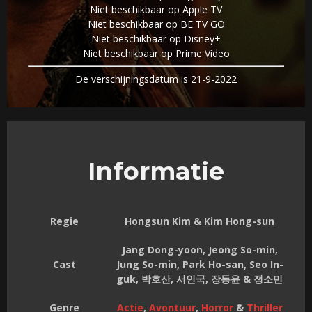
Niet beschikbaar op Apple TV
Niet beschikbaar op BE TV GO
Niet beschikbaar op Disney+
Niet beschikbaar op Prime Video
De verschijningsdatum is 21-9-2022
Informatie
Regie
Hongsun Kim & Kim Hong-sun
Jang Dong-yoon, Jeong So-min,
Cast
Jung So-min, Park Ho-san, Seo In-
guk, 박호산, 서인국, 장동윤 & 정소민
Genre
Actie
,
Avontuur
,
Horror
&
Thriller