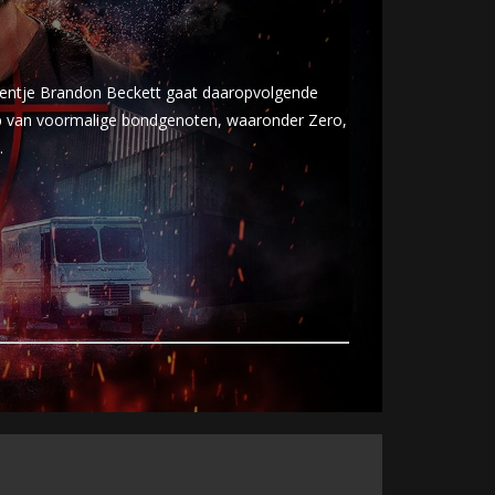
-groentje Brandon Beckett gaat daaropvolgende
ulp van voormalige bondgenoten, waaronder Zero,
.