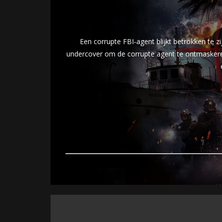
Een corrupte FBI-agent blijkt betrokken te z
undercover om de corrupte agent te ontmaskeren