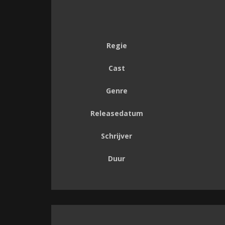
Regie
Cast
Genre
Releasedatum
Schrijver
Duur