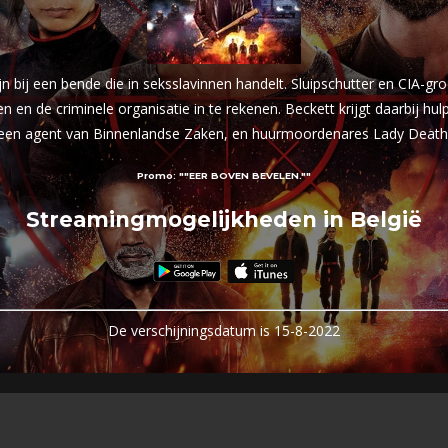
ijn bij een bende die in seksslavinnen handelt. Sluipschutter en CIA
 en de criminele organisatie in te rekenen. Beckett krijgt daarbij h
een agent van Binnenlandse Zaken, en huurmoordenares Lady Death
Promo:
""EER BOVEN BEVELEN.""
Streamingmogelijkheden in België
De verschijningsdatum is 15-8-2022