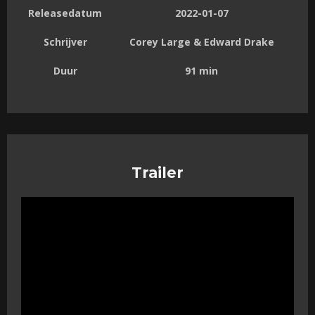
Releasedatum
2022-01-07
Schrijver
Corey Large & Edward Drake
Duur
91 min
Trailer