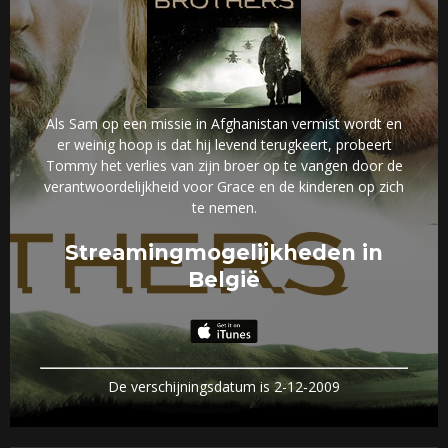
Als Sam op een missie in Afghanistan vermist wordt en
er weinig hoop is dat hij levend terugkeert, probeert
Tommy het verlies van zijn broer op te vangen door de
verantwoordelijkheid voor Grace en de kinderen op zich
te nemen.
Streamingmogelijkheden in
België
De verschijningsdatum is 2-12-2009