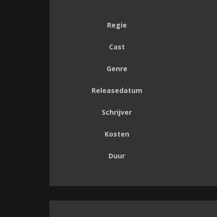
Regie
Cast
Genre
Releasedatum
Schrijver
Kosten
Duur