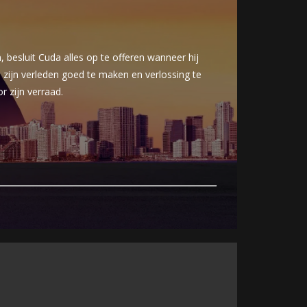
 besluit Cuda alles op te offeren wanneer hij
m zijn verleden goed te maken en verlossing te
r zijn verraad.