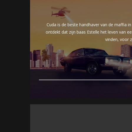
Cuda is de beste handhaver van de maffia in 
ontdekt dat zijn baas Estelle het leven van e
vinden, voor z