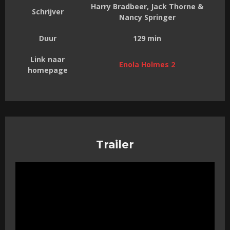
Harry Bradbeer, Jack Thorne &
Schrijver
Nancy Springer
Duur
129 min
Link naar
Enola Holmes 2
homepage
Trailer