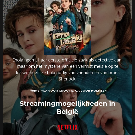
Enola neemt haar eerste officiële zaak als detective aan,
maar om het mysterie van een vermist meisje op te
lossen heeft ze hulp nodig van vrienden en van broer
Sherlock.
Promo:
"GA VOOR GROOTS. GA VOOR HOLMES."
Streamingmogelijkheden in
België