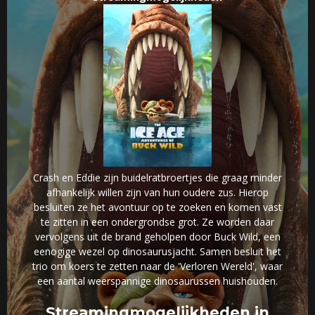
Crash en Eddie zijn buidelratbroertjes die graag minder
afhankelijk willen zijn van hun oudere zus. Hierop
besluiten ze het avontuur op te zoeken en komen vast
te zitten in een ondergrondse grot. Ze worden daar
vervolgens uit de brand geholpen door Buck Wild, een
eenogige wezel op dinosaurusjacht. Samen besluit het
trio om koers te zetten naar de 'Verloren Wereld', waar
een aantal weerspannige dinosaurussen huishouden.
Streamingmogelijkheden in