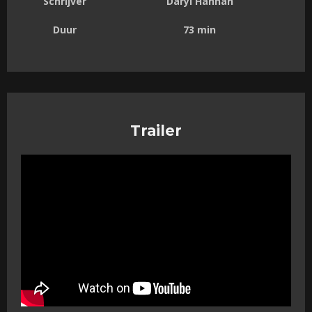
Schrijver
Daryl Hannah
Duur
73 min
Trailer