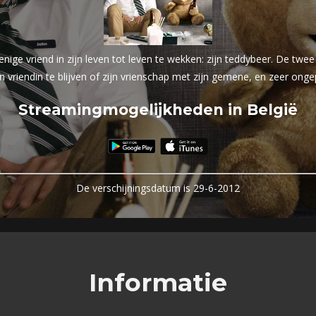
enige vriend in zijn leven tot leven te wekken: zijn teddybeer. De tw
 vriendin te blijven of zijn vrienschap met zijn gemene, en zeer ong
Streamingmogelijkheden in België
De verschijningsdatum is 29-6-2012
Informatie