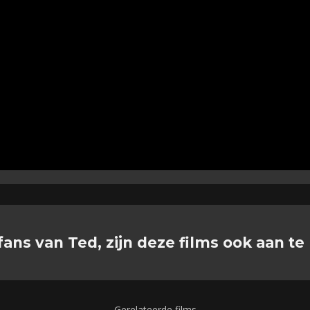
fans van Ted, zijn deze films ook aan te
Gerelateerde films