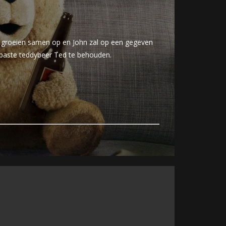
ee groeien samen op en John zal op een gegeven
epaste teddybeer Ted te behouden.