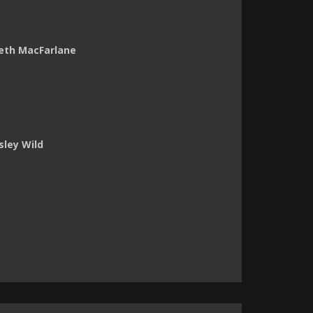
Seth MacFarlane
sley Wild