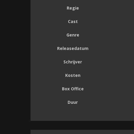
Regie
Cast
Genre
Releasedatum
Schrijver
Kosten
Box Office
Duur