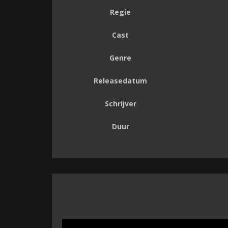
Regie
Cast
Genre
Releasedatum
Schrijver
Duur