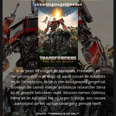
streamingmogelijkheden
In de jaren 90 voegen de Maximals, Predacons en
Terrorcons zich in de strijd op aarde tussen de Autobots
en de Decepticons. Noah is een doodgewone jongen uit
Brooklyn die samen met de ambitieuze researcher Elena
bij dit gevecht betrokken raakt. Intussen nemen Optimus
Prime en de Autobots het op tegen Scourge, een nieuwe
aartsvijand die het op hun ondergang gemunt heeft.
Promo:
""VERENIG JE OF VAL.""